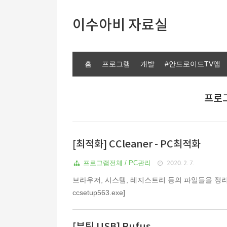
이수아비 자료실
홈
프로그램
개발
#안드로이드TV앱
프로그
[최적화] CCleaner - PC최적화
2020. 2. 7.
프로그램전체 / PC관리
브라우저, 시스템, 레지스트리 등의 파일들을 정리해주는 프
ccsetup563.exe]